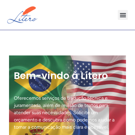
Bem-vindo à Lítero
Oferecemos serviços de tradução técnica e
juramentada, além de revisão de textos para
atender suas necessidades. Solicite um
orçamento e descubra como podemos ajudar a
tornar a comunicação mais clara e acessível.